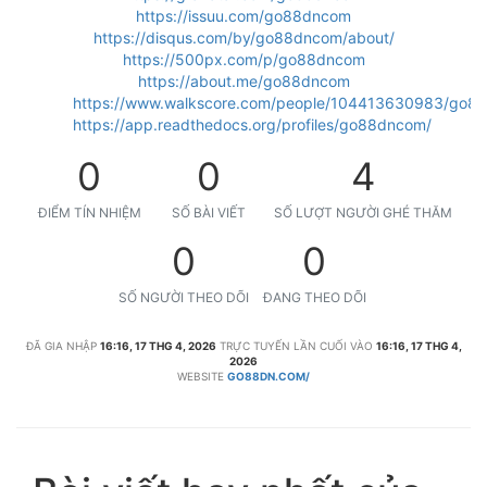
https://issuu.com/go88dncom
https://disqus.com/by/go88dncom/about/
https://500px.com/p/go88dncom
https://about.me/go88dncom
https://www.walkscore.com/people/104413630983/go8
https://app.readthedocs.org/profiles/go88dncom/
0
0
4
ĐIỂM TÍN NHIỆM
SỐ BÀI VIẾT
SỐ LƯỢT NGƯỜI GHÉ THĂM
0
0
SỐ NGƯỜI THEO DÕI
ĐANG THEO DÕI
ĐÃ GIA NHẬP
16:16, 17 THG 4, 2026
TRỰC TUYẾN LẦN CUỐI VÀO
16:16, 17 THG 4,
2026
WEBSITE
GO88DN.COM/