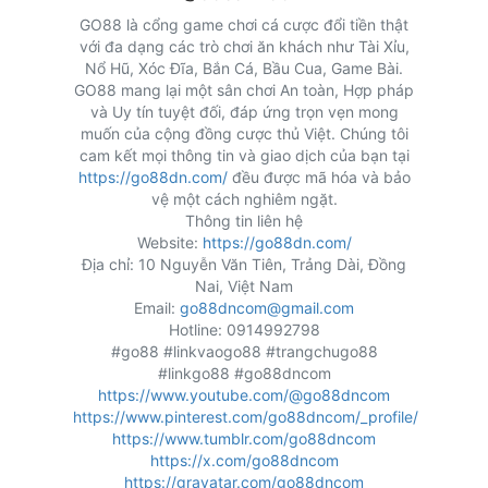
GO88 là cổng game chơi cá cược đổi tiền thật
với đa dạng các trò chơi ăn khách như Tài Xỉu,
Nổ Hũ, Xóc Đĩa, Bắn Cá, Bầu Cua, Game Bài.
GO88 mang lại một sân chơi An toàn, Hợp pháp
và Uy tín tuyệt đối, đáp ứng trọn vẹn mong
muốn của cộng đồng cược thủ Việt. Chúng tôi
cam kết mọi thông tin và giao dịch của bạn tại
https://go88dn.com/
đều được mã hóa và bảo
vệ một cách nghiêm ngặt.
Thông tin liên hệ
Website:
https://go88dn.com/
Địa chỉ: 10 Nguyễn Văn Tiên, Trảng Dài, Đồng
Nai, Việt Nam
Email:
go88dncom@gmail.com
Hotline: 0914992798
#go88 #linkvaogo88 #trangchugo88
#linkgo88 #go88dncom
https://www.youtube.com/@go88dncom
https://www.pinterest.com/go88dncom/_profile/
https://www.tumblr.com/go88dncom
https://x.com/go88dncom
https://gravatar.com/go88dncom