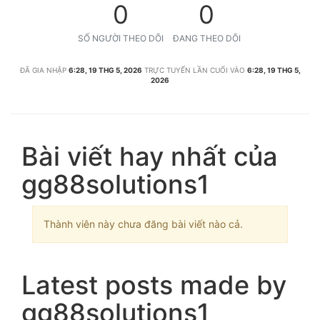
0
0
SỐ NGƯỜI THEO DÕI
ĐANG THEO DÕI
ĐÃ GIA NHẬP
6:28, 19 THG 5, 2026
TRỰC TUYẾN LẦN CUỐI VÀO
6:28, 19 THG 5,
2026
Bài viết hay nhất của
gg88solutions1
Thành viên này chưa đăng bài viết nào cả.
Latest posts made by
gg88solutions1