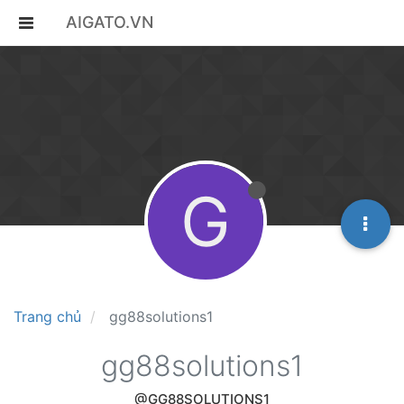
AIGATO.VN
G
Trang chủ
gg88solutions1
gg88solutions1
@GG88SOLUTIONS1