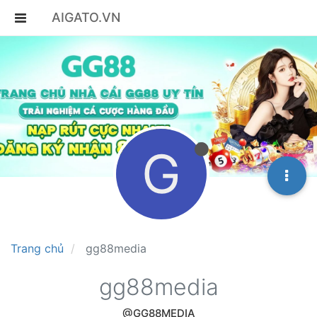
AIGATO.VN
G
Trang chủ
gg88media
gg88media
@GG88MEDIA