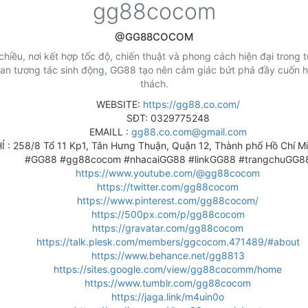
gg88cocom
@GG88COCOM
chiều, nơi kết hợp tốc độ, chiến thuật và phong cách hiện đại trong 
an tương tác sinh động, GG88 tạo nên cảm giác bứt phá đầy cuốn hú
thách.
WEBSITE:
https://gg88.co.com/
SĐT: 0329775248
EMAILL :
gg88.co.com@gmail.com
Ỉ : 258/8 Tổ 11 Kp1, Tân Hưng Thuận, Quận 12, Thành phố Hồ Chí M
#GG88 #gg88cocom #nhacaiGG88 #linkGG88 #trangchuGG8
https://www.youtube.com/@gg88cocom
https://twitter.com/gg88cocom
https://www.pinterest.com/gg88cocom/
https://500px.com/p/gg88cocom
https://gravatar.com/gg88cocom
https://talk.plesk.com/members/ggcocom.471489/#about
https://www.behance.net/gg8813
https://sites.google.com/view/gg88cocomm/home
https://www.tumblr.com/gg88cocom
https://jaga.link/m4uin0o