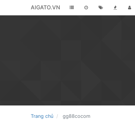
AIGATO.VN
Trang chủ
gg88cocom