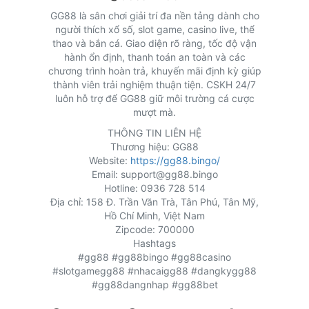
GG88 là sân chơi giải trí đa nền tảng dành cho
người thích xổ số, slot game, casino live, thể
thao và bắn cá. Giao diện rõ ràng, tốc độ vận
hành ổn định, thanh toán an toàn và các
chương trình hoàn trả, khuyến mãi định kỳ giúp
thành viên trải nghiệm thuận tiện. CSKH 24/7
luôn hỗ trợ để GG88 giữ môi trường cá cược
mượt mà.
THÔNG TIN LIÊN HỆ
Thương hiệu: GG88
Website:
https://gg88.bingo/
Email: support@gg88.bingo
Hotline: 0936 728 514
Địa chỉ: 158 Đ. Trần Văn Trà, Tân Phú, Tân Mỹ,
Hồ Chí Minh, Việt Nam
Zipcode: 700000
Hashtags
#gg88 #gg88bingo #gg88casino
#slotgamegg88 #nhacaigg88 #dangkygg88
#gg88dangnhap #gg88bet