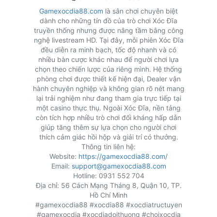
Gamexocdia88.com
là sân chơi chuyên biệt
dành cho những tín đồ của trò chơi Xóc Đĩa
truyền thống nhưng được nâng tầm bằng công
nghệ livestream HD. Tại đây, mỗi phiên Xóc Đĩa
đều diễn ra minh bạch, tốc độ nhanh và có
nhiều bàn cược khác nhau để người chơi lựa
chọn theo chiến lược của riêng mình. Hệ thống
phòng chơi được thiết kế hiện đại, Dealer vận
hành chuyên nghiệp và không gian rõ nét mang
lại trải nghiệm như đang tham gia trực tiếp tại
một casino thực thụ. Ngoài Xóc Đĩa, nền tảng
còn tích hợp nhiều trò chơi đối kháng hấp dẫn
giúp tăng thêm sự lựa chọn cho người chơi
thích cảm giác hồi hộp và giải trí có thưởng.
Thông tin liên hệ:
Website:
https://gamexocdia88.com/
Email:
support@gamexocdia88.com
Hotline: 0931 552 704
Địa chỉ: 56 Cách Mạng Tháng 8, Quận 10, TP.
Hồ Chí Minh
#gamexocdia88 #xocdia88 #xocdiatructuyen
#gamexocdia #xocdiadoithuong #choixocdia