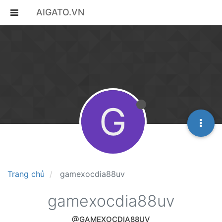
AIGATO.VN
G
Trang chủ
gamexocdia88uv
gamexocdia88uv
@GAMEXOCDIA88UV