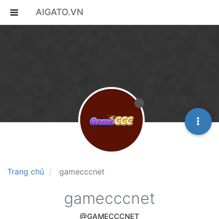
AIGATO.VN
Trang chủ
gamecccnet
gamecccnet
@GAMECCCNET