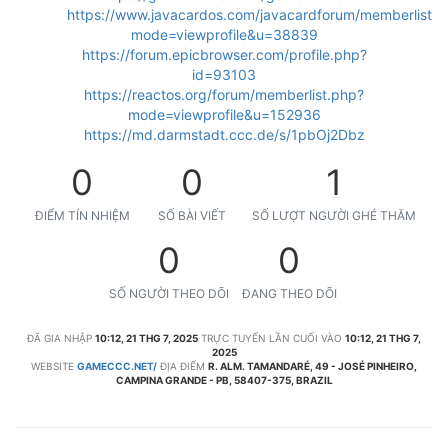
https://www.javacardos.com/javacardforum/memberlist.p
mode=viewprofile&u=38839
https://forum.epicbrowser.com/profile.php?
id=93103
https://reactos.org/forum/memberlist.php?
mode=viewprofile&u=152936
https://md.darmstadt.ccc.de/s/1pbOj2Dbz
0
0
1
ĐIỂM TÍN NHIỆM
SỐ BÀI VIẾT
SỐ LƯỢT NGƯỜI GHÉ THĂM
0
0
SỐ NGƯỜI THEO DÕI
ĐANG THEO DÕI
ĐÃ GIA NHẬP
10:12, 21 THG 7, 2025
TRỰC TUYẾN LẦN CUỐI VÀO
10:12, 21 THG 7,
2025
WEBSITE
GAMECCC.NET/
ĐỊA ĐIỂM
R. ALM. TAMANDARÉ, 49 - JOSÉ PINHEIRO,
CAMPINA GRANDE - PB, 58407-375, BRAZIL