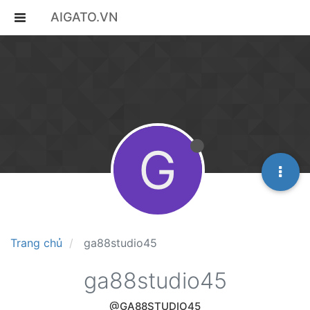
AIGATO.VN
G
Trang chủ
ga88studio45
ga88studio45
@GA88STUDIO45