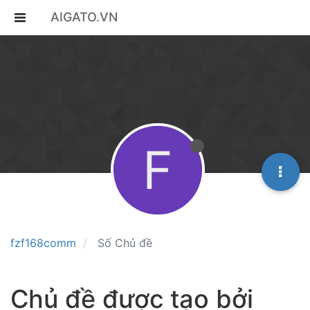
AIGATO.VN
F
fzf168comm
Số Chủ đề
Chủ đề được tạo bởi