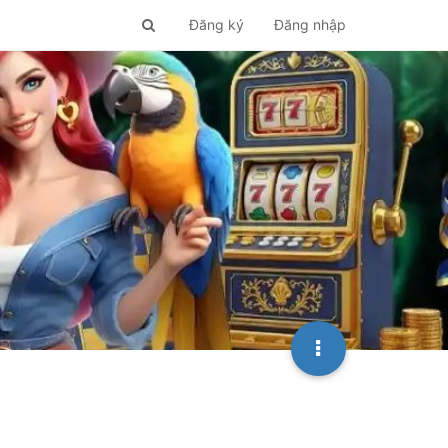
Đăng ký
Đăng nhập