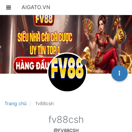
AIGATO.VN
Trang chủ
fv88csh
fv88csh
@FV88CSH