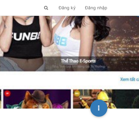
Đăng ký
Đăng nhập