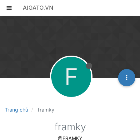
AIGATO.VN
F
Trang chủ
framky
framky
@FRAMKY