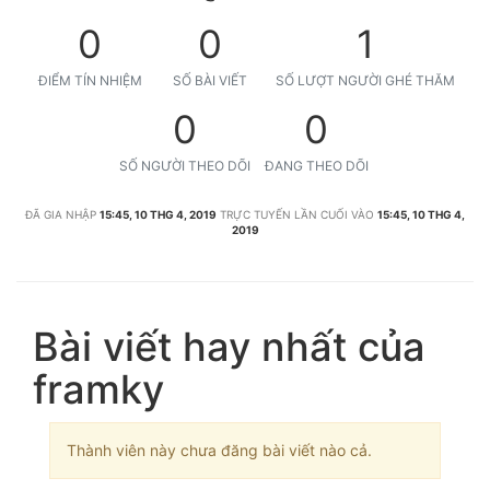
0
0
1
ĐIỂM TÍN NHIỆM
SỐ BÀI VIẾT
SỐ LƯỢT NGƯỜI GHÉ THĂM
0
0
SỐ NGƯỜI THEO DÕI
ĐANG THEO DÕI
ĐÃ GIA NHẬP
15:45, 10 THG 4, 2019
TRỰC TUYẾN LẦN CUỐI VÀO
15:45, 10 THG 4,
2019
Bài viết hay nhất của
framky
Thành viên này chưa đăng bài viết nào cả.