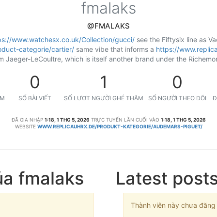
fmalaks
@FMALAKS
ps://www.watchesx.co.uk/Collection/gucci/
see the Fiftysix line as V
duct-categorie/cartier/
same vibe that informs a
https://www.replic
m Jaeger-LeCoultre, which is itself another brand under the Richemo
0
1
0
ỆM
SỐ BÀI VIẾT
SỐ LƯỢT NGƯỜI GHÉ THĂM
SỐ NGƯỜI THEO DÕI
Đ
ĐÃ GIA NHẬP
1:18, 1 THG 5, 2026
TRỰC TUYẾN LẦN CUỐI VÀO
1:18, 1 THG 5, 2026
WEBSITE
WWW.REPLICAUHRX.DE/PRODUKT-KATEGORIE/AUDEMARS-PIGUET/
ủa fmalaks
Latest post
Thành viên này chưa đăng b