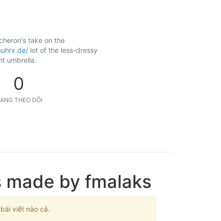
acheron's take on the
auhrx.de/
lot of the less-dressy
nt umbrella.
0
ANG THEO DÕI
s made by fmalaks
ài viết nào cả.