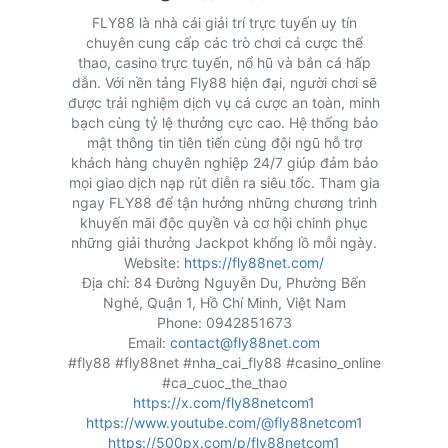
FLY88 là nhà cái giải trí trực tuyến uy tín
chuyên cung cấp các trò chơi cá cược thể
thao, casino trực tuyến, nổ hũ và bắn cá hấp
dẫn. Với nền tảng Fly88 hiện đại, người chơi sẽ
được trải nghiệm dịch vụ cá cược an toàn, minh
bạch cùng tỷ lệ thưởng cực cao. Hệ thống bảo
mật thông tin tiên tiến cùng đội ngũ hỗ trợ
khách hàng chuyên nghiệp 24/7 giúp đảm bảo
mọi giao dịch nạp rút diễn ra siêu tốc. Tham gia
ngay FLY88 để tận hưởng những chương trình
khuyến mãi độc quyền và cơ hội chinh phục
những giải thưởng Jackpot khổng lồ mỗi ngày.
Website:
https://fly88net.com/
Địa chỉ: 84 Đường Nguyễn Du, Phường Bến
Nghé, Quận 1, Hồ Chí Minh, Việt Nam
Phone: 0942851673
Email:
contact@fly88net.com
#fly88 #fly88net #nha_cai_fly88 #casino_online
#ca_cuoc_the_thao
https://x.com/fly88netcom1
https://www.youtube.com/@fly88netcom1
https://500px.com/p/fly88netcom1