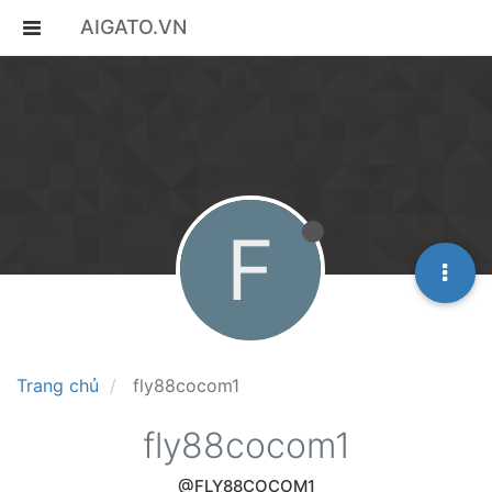
AIGATO.VN
F
Trang chủ
fly88cocom1
fly88cocom1
@FLY88COCOM1