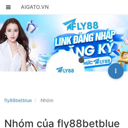
AIGATO.VN
fly88betblue
Nhóm
Nhóm của fly88betblue