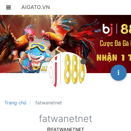
AIGATO.VN
Trang chủ
fatwanetnet
fatwanetnet
@FATWANETNET