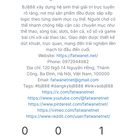
BJ888 xây dựng hệ sinh thái giải trí trực tuyến
rõ ràng, nơi mọi sản phẩm đều được sắp xếp
logic theo từng danh mục cụ thể. Người chơi có
thể nhanh chóng tiếp cận các chuyên mục như
thể thao, sòng bài, slots, bắn cá, xổ số và game
bài chỉ với vài thao tác. Giao diện được thiết kế
dứt khoát, trực quan, mang đến trải nghiệm liền
mạch từ đầu đến cuối.
Website:
https://fatwanet.net/
Phone: 0972944982
Địa chỉ: 120 Ngõ 14 Nguyên Hồng, Thành
Công, Ba Đình, Hà Nội, Việt Nam, 100000
Email:
fatwanetnet@gmail.com
Tags: #bj888 #dangkybj8888 #linkvaobj888
https://x.com/fatwanetnet
https://www.youtube.com/@fatwanetnet
https://www.pinterest.com/fatwanetnet/
https://vimeo.com/fatwanetnet
https://www.reddit.com/user/fatwanetnet/
0
0
1