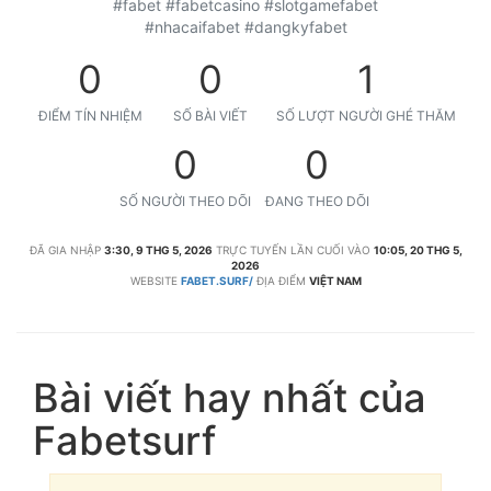
#fabet #fabetcasino #slotgamefabet
#nhacaifabet #dangkyfabet
0
0
1
ĐIỂM TÍN NHIỆM
SỐ BÀI VIẾT
SỐ LƯỢT NGƯỜI GHÉ THĂM
0
0
SỐ NGƯỜI THEO DÕI
ĐANG THEO DÕI
ĐÃ GIA NHẬP
3:30, 9 THG 5, 2026
TRỰC TUYẾN LẦN CUỐI VÀO
10:05, 20 THG 5,
2026
WEBSITE
FABET.SURF/
ĐỊA ĐIỂM
VIỆT NAM
Bài viết hay nhất của
Fabetsurf