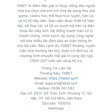
FABET là điểm đến giải trí được đông đảo người
chơi lựa chọn nhờ kho trò chơi đa dạng như slot
game, casino live, thể thao trực tuyến, bắn cá
và xổ số hấp dẫn. Giao diện được thiết kế hiện
đại, dễ thao tác và tối ưu mượt mà trên cả điện
thoại lẫn máy tính. Hệ thống thanh toán xử lý
nhanh chóng, minh bạch, áp dụng công nghệ
mã hóa nhiều lớp đảm bảo an toàn thông tin
cho hội viên. Bên cạnh đó, FABET thường xuyên
triển khai thưởng tân thủ, hoàn trả định kỳ và
chương trình khuyến mãi giá trị cùng đội ngũ
CSKH 24/7 luôn sẵn sàng hỗ trợ.
Thông Tin Liên Hệ
Thương hiệu: FABET
Website:
https://fabet.surf/
Email: support@fabet.surf
Hotline: 0936 741 582
Địa chỉ: 39 Đ. Đỗ Thúc Tịnh, Phường 12, Gò
Vấp, TP. Hồ Chí Minh, Việt Nam
Zipcode: 700000
Hashtags