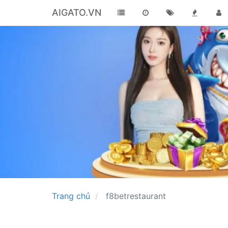
AIGATO.VN
Trang chủ
f8betrestaurant