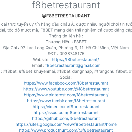
f8betrestaurant
@F8BETRESTAURANT
ái trực tuyến uy tín hàng đầu châu Á, được nhiều người chơi tin tưở
đại, tốc độ mượt mà, F8BET mang đến trải nghiệm cá cược đẳng cấ
Thông tin liên hệ :
Thương Hiệu : F8BET
Địa Chỉ : 97 Lạc Long Quân, Phường 3, 11, Hồ Chí Minh, Việt Nam
SĐT : 0938748175
Website :
https://f8bet.restaurant/
Email :
f8bet.restaurant@gmail.com
: #f8bet, #f8bet_khuyenmai, #f8bet_dangnhap, #trangchu_f8bet, #l
Social:
https://www.facebook.com/f8betrestaurant
https://www.youtube.com/@f8betrestaurant
https://www.pinterest.com/f8betrestaurant/
https://www.tumblr.com/f8betrestaurant
https://vimeo.com/f8betrestaurant
https://issuu.com/f8betrestaurant
https://github.com/f8betrestaurant
https://sites.google.com/view/f8betrestaurant/home
https://www.producthunt.com/@f8betrestaurant