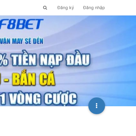
Đăng ký
Đăng nhập