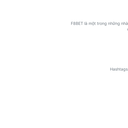
F8BET là một trong những nhà c
Hashtags 