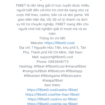
F8BET là nền tảng giải trí trực tuyến được nhiều
người biết đến với kho trò chơi đa dạng như cá
cược thể thao, casino, bắn cá và slot game. Với
giao diện hiện đại, tốc độ xử lý nhanh và dịch
vụ hỗ trợ chuyên nghiệp, F8BET mang đến cho
người chơi trải nghiệm giải trí mượt mà và an
toàn.
Thông tin chi tiết:
Website:
https://f8bet0.cool/
Địa chỉ: 7 Nguyễn Hữu Tiến, khu phố 5, Tân
Phú, Thành phố Hồ Chí Minh, Việt Nam
Mail: support@f8bet0.cool
Phone: 0983848773
Hashtag: #f8bet #f8bet0cool #nhacaif8bet
#trangchuf8bet #f8betcom #f8betapp
#f8betslot #f8betgame #f8betcasino
#taiappf8bet
Xem thêm:
https://f8bet0.cool/casino-f8bet/
https://f8bet0.cool/the-thao-f8bet/
https://f8bet0.cool/xo-so-f8bet/
https://f8bet0.cool/da-ga-f8bet/