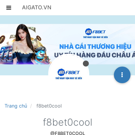
AIGATO.VN
Trang chủ
f8bet0cool
f8bet0cool
@F8BET0COOL