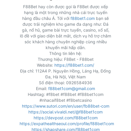
F88Bet hay còn được gọi là F8Bet được xếp
hạng là một trong những nhà cái trực tuyến
hàng đầu châu Á. Tới với
f88bet1.com
bạn sẽ
được trải nghiệm kho game đa dạng như: Đá
gà, nổ hũ, game bài trực tuyến, casino, xổ số,
lô đề với giao diện bắt mắt, dịch vụ hỗ trợ chăm
sóc khách hàng chuyên nghiệp cùng nhiều
khuyến mãi hấp dẫn.
Thông tin liên hệ:
Thương hiệu: F8Bet - F88bet
Website:
https://f88bet1.com/
Địa chỉ: 112A4 P. Nguyên Hồng, Láng Hạ, Đống
Đa, Hà Nội, Việt Nam
Số điện thoại: 0926584936
Email:
f88bet1com@gmail.com
Hashtag: #f8bet #f88bet #f88bet1com
#nhacaif8bet #f8betcasino
https://www.sutori.com/en/user/fb88bet-com
https://social.vivaldi.net/@f88bet1com
https://devpost.com/f88bet1com
https://expathealthseoul.com/profile/f88bet1com
https://shapshare.com/f88bet1com