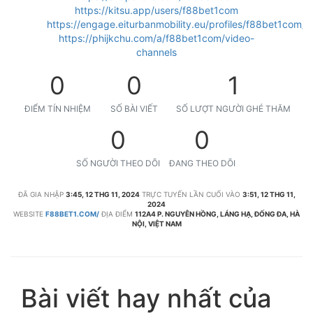
https://kitsu.app/users/f88bet1com
https://engage.eiturbanmobility.eu/profiles/f88bet1com/ac
https://phijkchu.com/a/f88bet1com/video-
channels
0
0
1
ĐIỂM TÍN NHIỆM
SỐ BÀI VIẾT
SỐ LƯỢT NGƯỜI GHÉ THĂM
0
0
SỐ NGƯỜI THEO DÕI
ĐANG THEO DÕI
ĐÃ GIA NHẬP
3:45, 12 THG 11, 2024
TRỰC TUYẾN LẦN CUỐI VÀO
3:51, 12 THG 11,
2024
WEBSITE
F88BET1.COM/
ĐỊA ĐIỂM
112A4 P. NGUYÊN HỒNG, LÁNG HẠ, ĐỐNG ĐA, HÀ
NỘI, VIỆT NAM
Bài viết hay nhất của