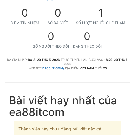
0
0
1
ĐIỂM TÍN NHIỆM
SỐ BÀI VIẾT
SỐ LƯỢT NGƯỜI GHÉ THĂM
0
0
SỐ NGƯỜI THEO DÕI
ĐANG THEO DÕI
ĐÃ GIA NHẬP
18:18, 20 THG 5, 2026
TRỰC TUYẾN LẦN CUỐI VÀO
18:22, 20 THG 5,
2026
WEBSITE
EA88.IT.COM/
ĐỊA ĐIỂM
VIET NAM
TUỔI
25
Bài viết hay nhất của
ea88itcom
Thành viên này chưa đăng bài viết nào cả.