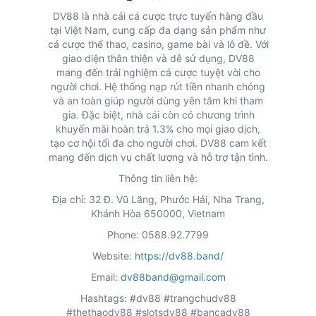
DV88 là nhà cái cá cược trực tuyến hàng đầu
tại Việt Nam, cung cấp đa dạng sản phẩm như
cá cược thể thao, casino, game bài và lô đề. Với
giao diện thân thiện và dễ sử dụng, DV88
mang đến trải nghiệm cá cược tuyệt vời cho
người chơi. Hệ thống nạp rút tiền nhanh chóng
và an toàn giúp người dùng yên tâm khi tham
gia. Đặc biệt, nhà cái còn có chương trình
khuyến mãi hoàn trả 1.3% cho mọi giao dịch,
tạo cơ hội tối đa cho người chơi. DV88 cam kết
mang đến dịch vụ chất lượng và hỗ trợ tận tình.
Thông tin liên hệ:
Địa chỉ: 32 Đ. Vũ Lăng, Phước Hải, Nha Trang,
Khánh Hòa 650000, Vietnam
Phone: 0588.92.7799
Website:
https://dv88.band/
Email:
dv88band@gmail.com
Hashtags: #dv88 #trangchudv88
#thethaodv88 #slotsdv88 #bancadv88