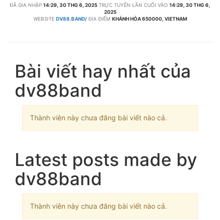
ĐÃ GIA NHẬP
14:29, 30 THG 6, 2025
TRỰC TUYẾN LẦN CUỐI VÀO
14:29, 30 THG 6,
2025
WEBSITE
DV88.BAND/
ĐỊA ĐIỂM
KHÁNH HÒA 650000, VIETNAM
Bài viết hay nhất của
dv88band
Thành viên này chưa đăng bài viết nào cả.
Latest posts made by
dv88band
Thành viên này chưa đăng bài viết nào cả.