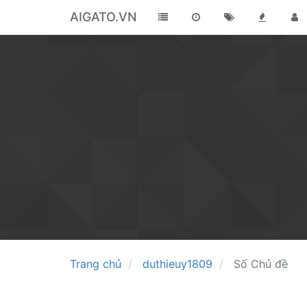
AIGATO.VN
Trang chủ
duthieuy1809
Số Chủ đề