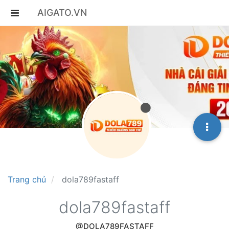
AIGATO.VN
Trang chủ
dola789fastaff
dola789fastaff
@DOLA789FASTAFF