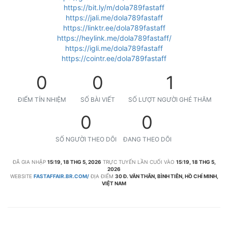
https://bit.ly/m/dola789fastaff
https://jali.me/dola789fastaff
https://linktr.ee/dola789fastaff
https://heylink.me/dola789fastaff/
https://igli.me/dola789fastaff
https://cointr.ee/dola789fastaff
0
0
1
ĐIỂM TÍN NHIỆM
SỐ BÀI VIẾT
SỐ LƯỢT NGƯỜI GHÉ THĂM
0
0
SỐ NGƯỜI THEO DÕI
ĐANG THEO DÕI
ĐÃ GIA NHẬP
15:19, 18 THG 5, 2026
TRỰC TUYẾN LẦN CUỐI VÀO
15:19, 18 THG 5,
2026
WEBSITE
FASTAFFAIR.BR.COM/
ĐỊA ĐIỂM
30 Đ. VĂN THÂN, BÌNH TIÊN, HỒ CHÍ MINH,
VIỆT NAM