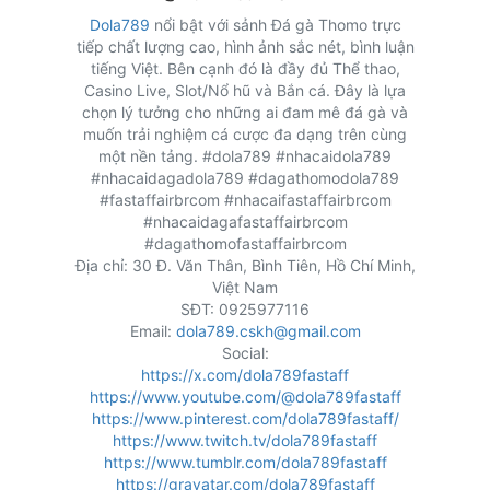
Dola789
nổi bật với sảnh Đá gà Thomo trực
tiếp chất lượng cao, hình ảnh sắc nét, bình luận
tiếng Việt. Bên cạnh đó là đầy đủ Thể thao,
Casino Live, Slot/Nổ hũ và Bắn cá. Đây là lựa
chọn lý tưởng cho những ai đam mê đá gà và
muốn trải nghiệm cá cược đa dạng trên cùng
một nền tảng. #dola789 #nhacaidola789
#nhacaidagadola789 #dagathomodola789
#fastaffairbrcom #nhacaifastaffairbrcom
#nhacaidagafastaffairbrcom
#dagathomofastaffairbrcom
Địa chỉ: 30 Đ. Văn Thân, Bình Tiên, Hồ Chí Minh,
Việt Nam
SĐT: 0925977116
Email:
dola789.cskh@gmail.com
Social:
https://x.com/dola789fastaff
https://www.youtube.com/@dola789fastaff
https://www.pinterest.com/dola789fastaff/
https://www.twitch.tv/dola789fastaff
https://www.tumblr.com/dola789fastaff
https://gravatar.com/dola789fastaff