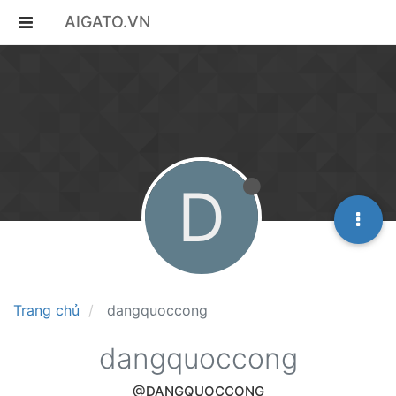
AIGATO.VN
D
Trang chủ
dangquoccong
dangquoccong
@DANGQUOCCONG