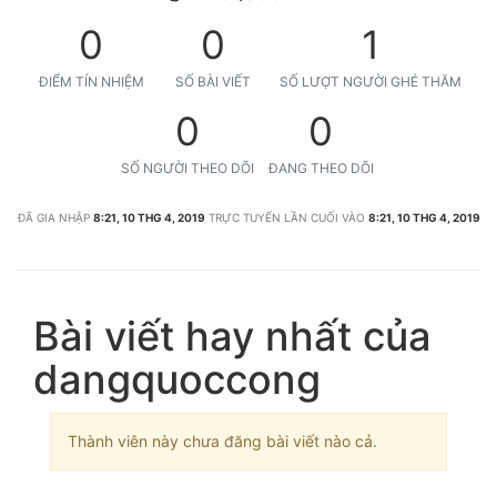
0
0
1
ĐIỂM TÍN NHIỆM
SỐ BÀI VIẾT
SỐ LƯỢT NGƯỜI GHÉ THĂM
0
0
SỐ NGƯỜI THEO DÕI
ĐANG THEO DÕI
ĐÃ GIA NHẬP
8:21, 10 THG 4, 2019
TRỰC TUYẾN LẦN CUỐI VÀO
8:21, 10 THG 4, 2019
Bài viết hay nhất của
dangquoccong
Thành viên này chưa đăng bài viết nào cả.