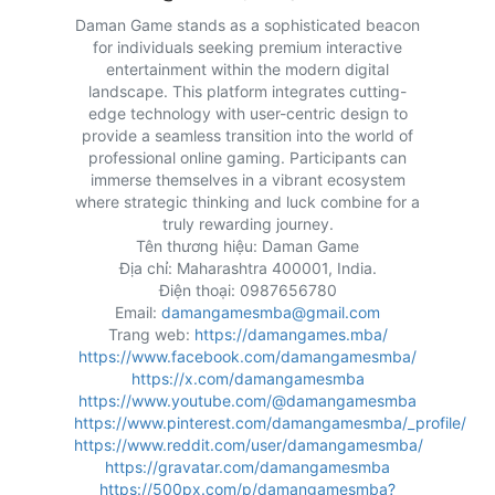
Daman Game stands as a sophisticated beacon
for individuals seeking premium interactive
entertainment within the modern digital
landscape. This platform integrates cutting-
edge technology with user-centric design to
provide a seamless transition into the world of
professional online gaming. Participants can
immerse themselves in a vibrant ecosystem
where strategic thinking and luck combine for a
truly rewarding journey.
Tên thương hiệu: Daman Game
Địa chỉ: Maharashtra 400001, India.
Điện thoại: 0987656780
Email:
damangamesmba@gmail.com
Trang web:
https://damangames.mba/
https://www.facebook.com/damangamesmba/
https://x.com/damangamesmba
https://www.youtube.com/@damangamesmba
https://www.pinterest.com/damangamesmba/_profile/
https://www.reddit.com/user/damangamesmba/
https://gravatar.com/damangamesmba
https://500px.com/p/damangamesmba?