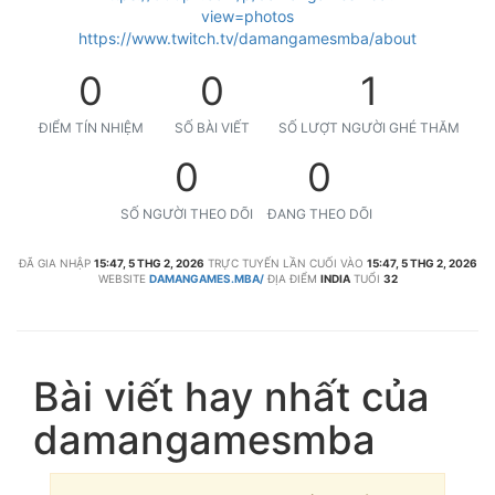
view=photos
https://www.twitch.tv/damangamesmba/about
0
0
1
ĐIỂM TÍN NHIỆM
SỐ BÀI VIẾT
SỐ LƯỢT NGƯỜI GHÉ THĂM
0
0
SỐ NGƯỜI THEO DÕI
ĐANG THEO DÕI
ĐÃ GIA NHẬP
15:47, 5 THG 2, 2026
TRỰC TUYẾN LẦN CUỐI VÀO
15:47, 5 THG 2, 2026
WEBSITE
DAMANGAMES.MBA/
ĐỊA ĐIỂM
INDIA
TUỔI
32
Bài viết hay nhất của
damangamesmba