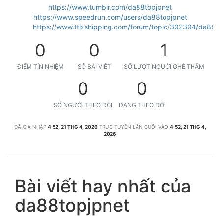
https://www.tumblr.com/da88topjpnet
https://www.speedrun.com/users/da88topjpnet
https://www.ttlxshipping.com/forum/topic/392394/da88t
0
0
1
ĐIỂM TÍN NHIỆM
SỐ BÀI VIẾT
SỐ LƯỢT NGƯỜI GHÉ THĂM
0
0
SỐ NGƯỜI THEO DÕI
ĐANG THEO DÕI
ĐÃ GIA NHẬP
4:52, 21 THG 4, 2026
TRỰC TUYẾN LẦN CUỐI VÀO
4:52, 21 THG 4,
2026
Bài viết hay nhất của
da88topjpnet