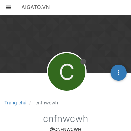
AIGATO.VN
C
Trang chủ
cnfnwcwh
cnfnwcwh
@CNFNWCWH