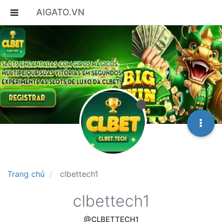
AIGATO.VN
Trang chủ
clbettech1
clbettech1
@CLBETTECH1