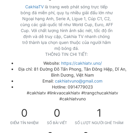
CakhiaTV
là trang web phát sóng trực tiếp
bóng đá miễn phí, quy tụ nhiều giải đấu lớn như
Ngoại hạng Anh, Serie A, Ligue 1, Cúp C1, C2,
cùng các giải quốc tế như World Cup, Euro, AFF
Cup. Với chất lượng hình ảnh sắc nét, tốc độ ổn
định và dễ truy cập, Cakhia TV nhanh chóng
trở thành lựa chọn quen thuộc của người hâm
mộ bóng đá.
THÔNG TIN CHI TIẾT:
Website:
https://cakhiatv.uno/
Địa chỉ: 81 Đường Đỗ Tấn Phong, Tân Đông Hiệp, Dĩ An,
Bình Dương, Việt Nam
Email:
cakhiatvuno@gmail.com
Hotline: 0914779023
#cakhiatv #linkvaocakhiatv #trangchucakhiatv
#cakhiatvuno
0
0
1
ĐIỂM TÍN NHIỆM
SỐ BÀI VIẾT
SỐ LƯỢT NGƯỜI GHÉ THĂM