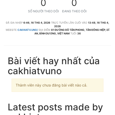
0
0
SỐ NGƯỜI THEO DÕI
ĐANG THEO DÕI
ĐÃ GIA NHẬP
6:46, 16 THG 4, 2026
TRỰC TUYẾN LẦN CUỐI VÀO
13:48, 16 THG 4,
2026
WEBSITE
CAKHIATV.UNO/
ĐỊA ĐIỂM
81 ĐƯỜNG ĐỖ TẤN PHONG, TÂN ĐÔNG HIỆP, DĨ
AN, BÌNH DƯƠNG, VIỆT NAM
TUỔI
36
Bài viết hay nhất của
cakhiatvuno
Thành viên này chưa đăng bài viết nào cả.
Latest posts made by