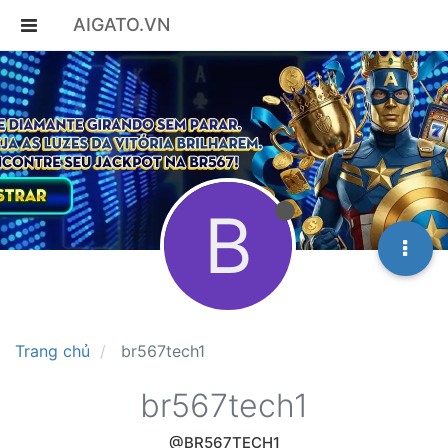
AIGATO.VN
B
Trang chủ
br567tech1
br567tech1
@BR567TECH1