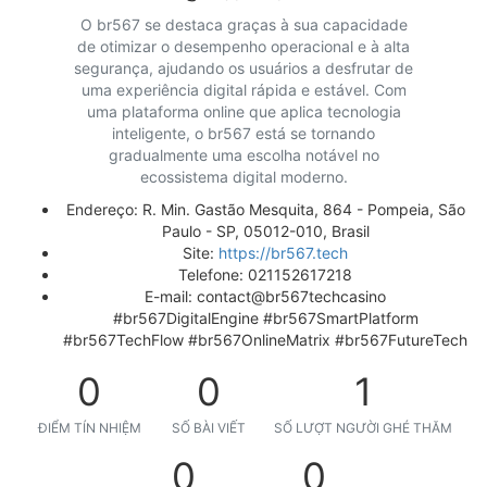
O br567 se destaca graças à sua capacidade
de otimizar o desempenho operacional e à alta
segurança, ajudando os usuários a desfrutar de
uma experiência digital rápida e estável. Com
uma plataforma online que aplica tecnologia
inteligente, o br567 está se tornando
gradualmente uma escolha notável no
ecossistema digital moderno.
Endereço: R. Min. Gastão Mesquita, 864 - Pompeia, São
Paulo - SP, 05012-010, Brasil
Site:
https://br567.tech
Telefone: 021152617218
E-mail: contact@br567techcasino
#br567DigitalEngine #br567SmartPlatform
#br567TechFlow #br567OnlineMatrix #br567FutureTech
0
0
1
ĐIỂM TÍN NHIỆM
SỐ BÀI VIẾT
SỐ LƯỢT NGƯỜI GHÉ THĂM
0
0