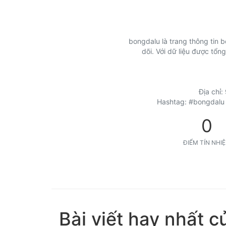
bongdalu là trang thông tin 
dõi. Với dữ liệu được tổ
Địa chỉ
Hashtag: #bongdalu
0
ĐIỂM TÍN NHI
Bài viết hay nhất c