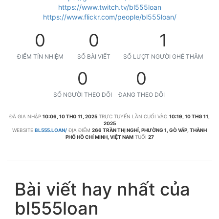
https://www.twitch.tv/bl555loan
https://www.flickr.com/people/bl555loan/
0
0
1
ĐIỂM TÍN NHIỆM
SỐ BÀI VIẾT
SỐ LƯỢT NGƯỜI GHÉ THĂM
0
0
SỐ NGƯỜI THEO DÕI
ĐANG THEO DÕI
ĐÃ GIA NHẬP
10:06, 10 THG 11, 2025
TRỰC TUYẾN LẦN CUỐI VÀO
10:19, 10 THG 11,
2025
WEBSITE
BL555.LOAN/
ĐỊA ĐIỂM
266 TRẦN THỊ NGHỈ, PHƯỜNG 1, GÒ VẤP, THÀNH
PHỐ HỒ CHÍ MINH, VIỆT NAM
TUỔI
27
Bài viết hay nhất của
bl555loan