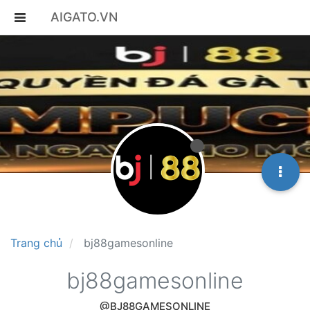
AIGATO.VN
Trang chủ
bj88gamesonline
bj88gamesonline
@BJ88GAMESONLINE