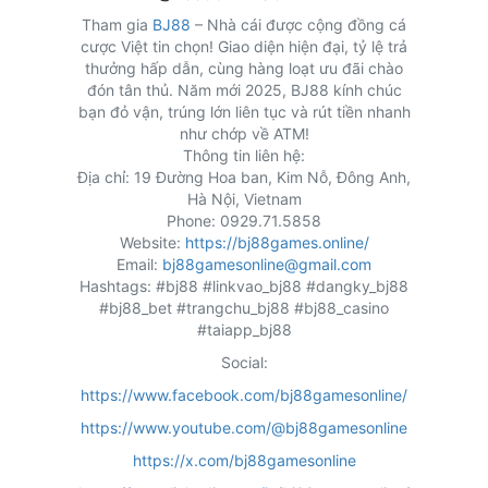
Tham gia
BJ88
– Nhà cái được cộng đồng cá
cược Việt tin chọn! Giao diện hiện đại, tỷ lệ trả
thưởng hấp dẫn, cùng hàng loạt ưu đãi chào
đón tân thủ. Năm mới 2025, BJ88 kính chúc
bạn đỏ vận, trúng lớn liên tục và rút tiền nhanh
như chớp về ATM!
Thông tin liên hệ:
Địa chỉ: 19 Đường Hoa ban, Kim Nỗ, Đông Anh,
Hà Nội, Vietnam
Phone: 0929.71.5858
Website:
https://bj88games.online/
Email:
bj88gamesonline@gmail.com
Hashtags: #bj88 #linkvao_bj88 #dangky_bj88
#bj88_bet #trangchu_bj88 #bj88_casino
#taiapp_bj88
Social:
https://www.facebook.com/bj88gamesonline/
https://www.youtube.com/@bj88gamesonline
https://x.com/bj88gamesonline