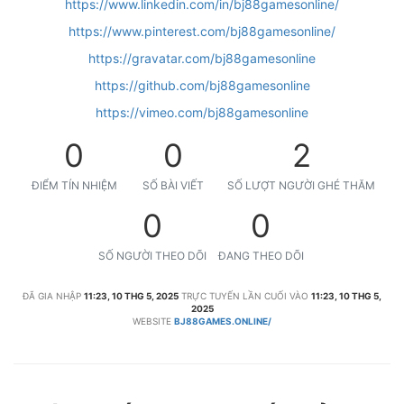
https://www.linkedin.com/in/bj88gamesonline/
https://www.pinterest.com/bj88gamesonline/
https://gravatar.com/bj88gamesonline
https://github.com/bj88gamesonline
https://vimeo.com/bj88gamesonline
0
0
2
ĐIỂM TÍN NHIỆM
SỐ BÀI VIẾT
SỐ LƯỢT NGƯỜI GHÉ THĂM
0
0
SỐ NGƯỜI THEO DÕI
ĐANG THEO DÕI
ĐÃ GIA NHẬP
11:23, 10 THG 5, 2025
TRỰC TUYẾN LẦN CUỐI VÀO
11:23, 10 THG 5,
2025
WEBSITE
BJ88GAMES.ONLINE/