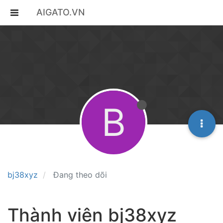
AIGATO.VN
B
bj38xyz
Đang theo dõi
Thành viên bj38xyz