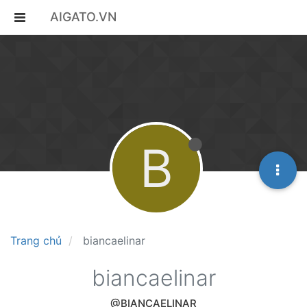
AIGATO.VN
B
Trang chủ
biancaelinar
biancaelinar
@BIANCAELINAR