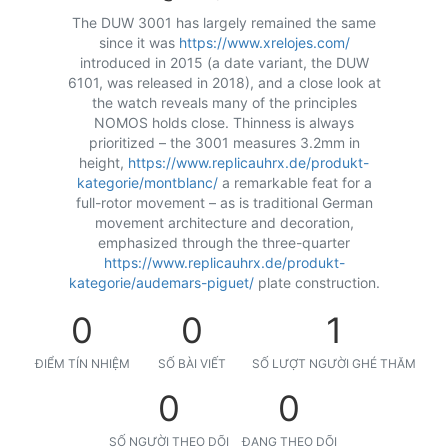
The DUW 3001 has largely remained the same
since it was
https://www.xrelojes.com/
introduced in 2015 (a date variant, the DUW
6101, was released in 2018), and a close look at
the watch reveals many of the principles
NOMOS holds close. Thinness is always
prioritized – the 3001 measures 3.2mm in
height,
https://www.replicauhrx.de/produkt-
kategorie/montblanc/
a remarkable feat for a
full-rotor movement – as is traditional German
movement architecture and decoration,
emphasized through the three-quarter
https://www.replicauhrx.de/produkt-
kategorie/audemars-piguet/
plate construction.
0
0
1
ĐIỂM TÍN NHIỆM
SỐ BÀI VIẾT
SỐ LƯỢT NGƯỜI GHÉ THĂM
0
0
SỐ NGƯỜI THEO DÕI
ĐANG THEO DÕI