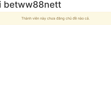
i betww88nett
Thành viên này chưa đăng chủ đề nào cả.