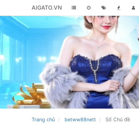
AIGATO.VN
Trang chủ
betww88nett
Số Chủ đề