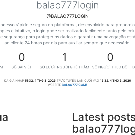
balao777login
@BALAO777LOGIN
 acesso rápido e seguro da plataforma, desenvolvido para proporcio
les e intuitivo, o login pode ser realizado facilmente tanto pelo ce
 de segurança para proteger os dados e garantir uma navegação est
ao cliente 24 horas por dia para auxiliar sempre que necessário.
0
1
0
ỆM
SỐ BÀI VIẾT
SỐ LƯỢT NGƯỜI GHÉ THĂM
SỐ NGƯỜI THEO DÕI
Đ
ĐÃ GIA NHẬP
15:32, 4 THG 3, 2026
TRỰC TUYẾN LẦN CUỐI VÀO
15:32, 4 THG 3, 2026
WEBSITE
BALAO777.COM/
ủa
Latest post
balao777log