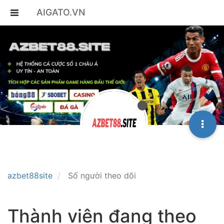
AIGATO.VN
azbet88site
Số người theo dõi
Thành viên đang theo