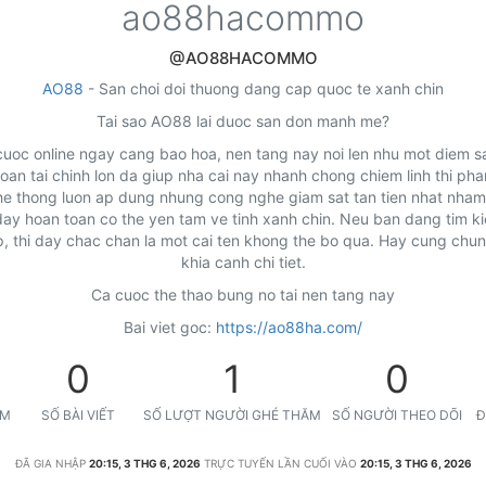
ao88hacommo
@AO88HACOMMO
AO88
- San choi doi thuong dang cap quoc te xanh chin
Tai sao AO88 lai duoc san don manh me?
cuoc online ngay cang bao hoa, nen tang nay noi len nhu mot diem s
an tai chinh lon da giup nha cai nay nhanh chong chiem linh thi pha
e thong luon ap dung nhung cong nghe giam sat tan tien nhat nham l
day hoan toan co the yen tam ve tinh xanh chin. Neu ban dang tim k
p, thi day chac chan la mot cai ten khong the bo qua. Hay cung chun
khia canh chi tiet.
Ca cuoc the thao bung no tai nen tang nay
Bai viet goc:
https://ao88ha.com/
0
1
0
ỆM
SỐ BÀI VIẾT
SỐ LƯỢT NGƯỜI GHÉ THĂM
SỐ NGƯỜI THEO DÕI
Đ
ĐÃ GIA NHẬP
20:15, 3 THG 6, 2026
TRỰC TUYẾN LẦN CUỐI VÀO
20:15, 3 THG 6, 2026