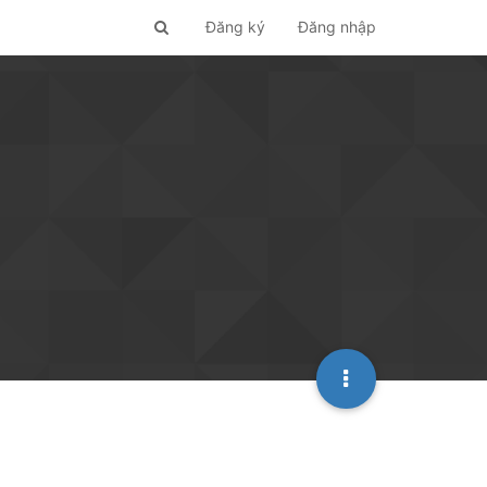
Đăng ký
Đăng nhập