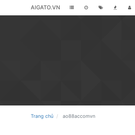
AIGATO.VN
Trang chủ
ao88accomvn