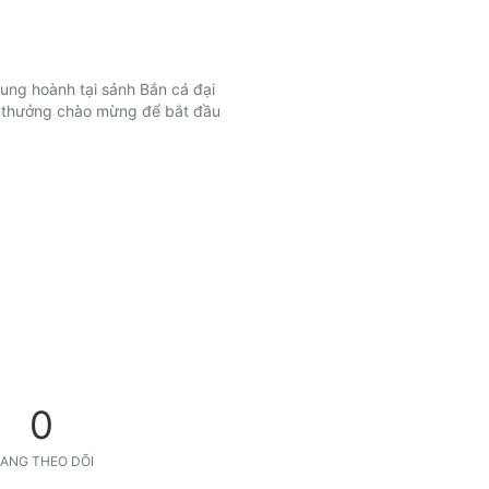
ung hoành tại sảnh Bắn cá đại
n thưởng chào mừng để bắt đầu
0
ANG THEO DÕI