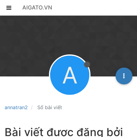
AIGATO.VN
A
annatran2
Số bài viết
Bài viết được đăng bởi