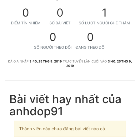
0
0
1
ĐIỂM TÍN NHIỆM
SỐ BÀI VIẾT
SỐ LƯỢT NGƯỜI GHÉ THĂM
0
0
SỐ NGƯỜI THEO DÕI
ĐANG THEO DÕI
ĐÃ GIA NHẬP
3:40, 25 THG 9, 2019
TRỰC TUYẾN LẦN CUỐI VÀO
3:40, 25 THG 9,
2019
Bài viết hay nhất của
anhdop91
Thành viên này chưa đăng bài viết nào cả.