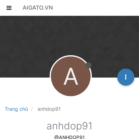
AIGATO.VN
A
Trang chủ
anhdop91
anhdop91
@ANHDOP91