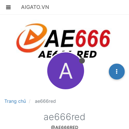
AIGATO.VN
A
Trang chủ
ae666red
ae666red
@AE666RED