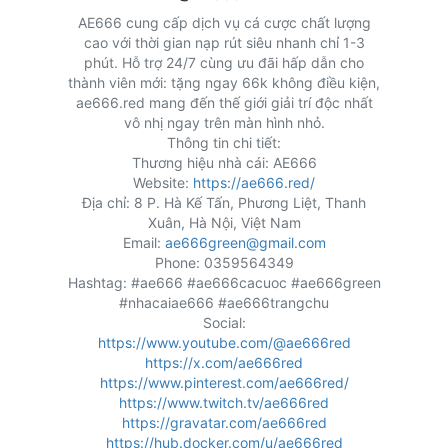
AE666 cung cấp dịch vụ cá cược chất lượng
cao với thời gian nạp rút siêu nhanh chỉ 1-3
phút. Hỗ trợ 24/7 cùng ưu đãi hấp dẫn cho
thành viên mới: tặng ngay 66k không điều kiện,
ae666.red mang đến thế giới giải trí độc nhất
vô nhị ngay trên màn hình nhỏ.
Thông tin chi tiết:
Thương hiệu nhà cái: AE666
Website:
https://ae666.red/
Địa chỉ: 8 P. Hà Kế Tấn, Phương Liệt, Thanh
Xuân, Hà Nội, Việt Nam
Email:
ae666green@gmail.com
Phone: 0359564349
Hashtag: #ae666 #ae666cacuoc #ae666green
#nhacaiae666 #ae666trangchu
Social:
https://www.youtube.com/@ae666red
https://x.com/ae666red
https://www.pinterest.com/ae666red/
https://www.twitch.tv/ae666red
https://gravatar.com/ae666red
https://hub.docker.com/u/ae666red