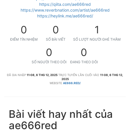
https://qiita.com/ae666red
https://www.reverbnation.com/artist/ae666red
https://heylink.me/ae666red/
0
0
1
ĐIỂM TÍN NHIỆM
SỐ BÀI VIẾT
SỐ LƯỢT NGƯỜI GHÉ THĂM
0
0
SỐ NGƯỜI THEO DÕI
ĐANG THEO DÕI
ĐÃ GIA NHẬP
11:08, 6 THG 12, 2025
TRỰC TUYẾN LẦN CUỐI VÀO
11:08, 6 THG 12,
2025
WEBSITE
AE666.RED/
Bài viết hay nhất của
ae666red