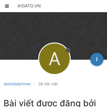
AIGATO.VN
A
abduldelphinev
Số bài viết
Bài viết được đăng bởi