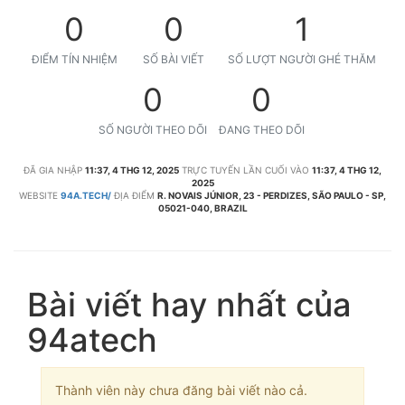
0
0
1
ĐIỂM TÍN NHIỆM
SỐ BÀI VIẾT
SỐ LƯỢT NGƯỜI GHÉ THĂM
0
0
SỐ NGƯỜI THEO DÕI
ĐANG THEO DÕI
ĐÃ GIA NHẬP
11:37, 4 THG 12, 2025
TRỰC TUYẾN LẦN CUỐI VÀO
11:37, 4 THG 12,
2025
WEBSITE
94A.TECH/
ĐỊA ĐIỂM
R. NOVAIS JÚNIOR, 23 - PERDIZES, SÃO PAULO - SP,
05021-040, BRAZIL
Bài viết hay nhất của
94atech
Thành viên này chưa đăng bài viết nào cả.