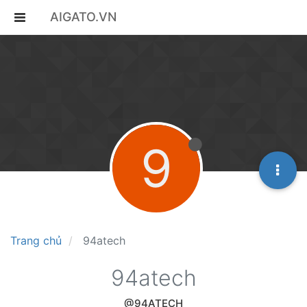
AIGATO.VN
9
Trang chủ
94atech
94atech
@94ATECH