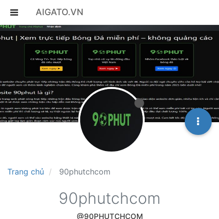
AIGATO.VN
Trang chủ
90phutchcom
90phutchcom
@90PHUTCHCOM