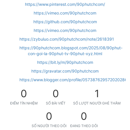
https://www.pinterest.com/90phutchcom/
https://vimeo.com/90phutchcom
https://github.com/90phutchcom
https://vimeo.com/90phutchcom
https://zybuluo.com/90phutchcom/note/2618391
https://90phutchcom.blogspot.com/2025/08/90phut-
con-goi-la-90phut-tv-90phut-xyz.html
https://bit.ly/m/90phutchcom
https://gravatar.com/90phutchcom
https://www.blogger.com/profile/057387629572020286
0
0
1
ĐIỂM TÍN NHIỆM
SỐ BÀI VIẾT
SỐ LƯỢT NGƯỜI GHÉ THĂM
0
0
SỐ NGƯỜI THEO DÕI
ĐANG THEO DÕI