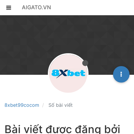
AIGATO.VN
8xbet99cocom
Số bài viết
Bài viết được đăng bởi